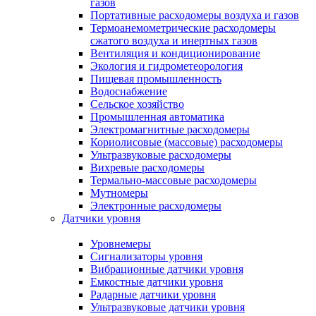
газов
Портативные расходомеры воздуха и газов
Термоанемометрические расходомеры
сжатого воздуха и инертных газов
Вентиляция и кондиционирование
Экология и гидрометеорология
Пищевая промышленность
Водоснабжение
Сельское хозяйство
Промышленная автоматика
Электромагнитные расходомеры
Кориолисовые (массовые) расходомеры
Ультразвуковые расходомеры
Вихревые расходомеры
Термально-массовые расходомеры
Мутномеры
Электронные расходомеры
Датчики уровня
Уровнемеры
Сигнализаторы уровня
Вибрационные датчики уровня
Емкостные датчики уровня
Радарные датчики уровня
Ультразвуковые датчики уровня