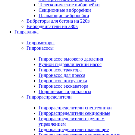
Телескопические виброрейки
Секционные виброрейки
Плавающие виброрейки
Вибраторы для бетона на 220в
Вибродвигатели на 380в
Гидравлика
Гидромоторы
Гидронасосы
Гидронасос высокого давления
Ручной гидравлический насос
Гидронасос трактора
Гидронасос для пресса
Гидронасос погрузчика
Гидронасос экскаватора
Поршневые гидронасосы
Гидрораспределители
Гидрораспределители спецтехники
Гидрораспределители секционные
Гидрораспределители с ручным
управлением
Гидрораспределители плавающие
Гидрораспределители односекционные