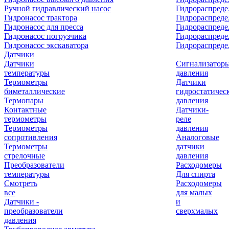
Ручной гидравлический насос
Гидрораспреде
Гидронасос трактора
Гидрораспреде
Гидронасос для пресса
Гидрораспред
Гидронасос погрузчика
Гидрораспреде
Гидронасос экскаватора
Гидрораспред
Датчики
Датчики
Сигнализатор
температуры
давления
Термометры
Датчики
биметаллические
гидростатичес
Термопары
давления
Контактные
Датчики-
термометры
реле
Термометры
давления
сопротивления
Аналоговые
Термометры
датчики
стрелочные
давления
Преобразователи
Расходомеры
температуры
Для спирта
Смотреть
Расходомеры
все
для малых
Датчики -
и
преобразователи
сверхмалых
давления