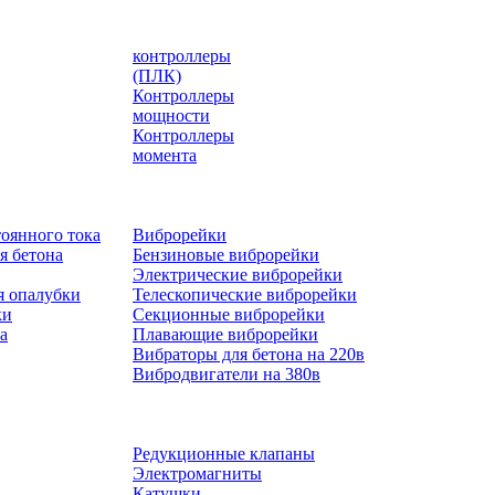
контроллеры
(ПЛК)
Контроллеры
мощности
Контроллеры
момента
оянного тока
Виброрейки
я бетона
Бензиновые виброрейки
Электрические виброрейки
я опалубки
Телескопические виброрейки
ки
Секционные виброрейки
а
Плавающие виброрейки
Вибраторы для бетона на 220в
Вибродвигатели на 380в
Редукционные клапаны
Электромагниты
Катушки