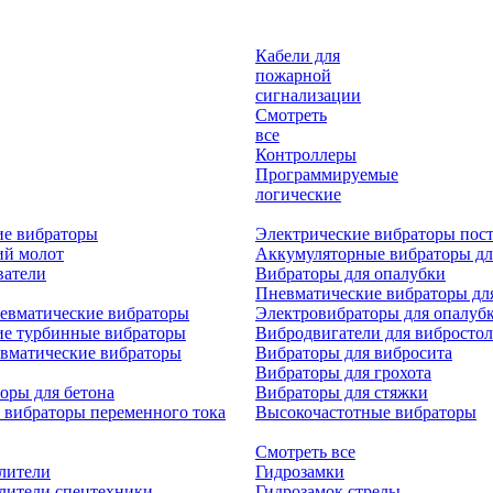
Кабели для
пожарной
сигнализации
Смотреть
все
Контроллеры
Программируемые
логические
ие вибраторы
Электрические вибраторы пост
ий молот
Аккумуляторные вибраторы дл
ватели
Вибраторы для опалубки
Пневматические вибраторы дл
евматические вибраторы
Электровибраторы для опалуб
ие турбинные вибраторы
Вибродвигатели для вибростол
вматические вибраторы
Вибраторы для вибросита
Вибраторы для грохота
оры для бетона
Вибраторы для стяжки
 вибраторы переменного тока
Высокочастотные вибраторы
Смотреть все
лители
Гидрозамки
лители спецтехники
Гидрозамок стрелы