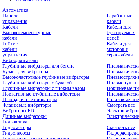
Автоматика
Панели
Барабанные
управления
кабели
Кабели
Кабели для
Высокотемпературные
буксируемых
кабели
цепей
Гибкие
Кабели для
кабели
моторов и
управления
сервокабели
Вибродвигатели
Глубинные вибраторы для бетона
Пневматическ
Булава для вибратора
Пневматическ
Высокочастотные глубинные вибраторы
Пневмостряхи
Глубинные вибраторы с булавой
Пневмопушки
Глубинные вибраторы с гибким валом
Поршневые пн
Портативные глубинные вибраторы
Пневматическ
Площадочные вибраторы
Роликовые пне
Фланцевые вибраторы
Смотреть все
Вибраторы FD
Электровибрат
Длинные вибраторы
Электрические
Гидравлика
Гидромоторы
Смотреть все
Гидронасосы
Гидрораспреде
Гидронасос высокого давления
Гидрораспреде