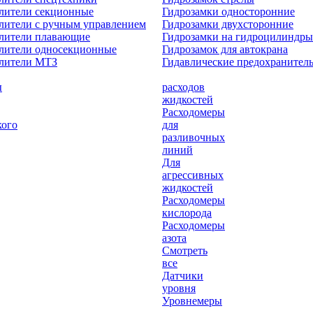
лители секционные
Гидрозамки односторонние
лители с ручным управлением
Гидрозамки двухсторонние
елители плавающие
Гидрозамки на гидроцилиндры
лители односекционные
Гидрозамок для автокрана
елители МТЗ
Гидавлические предохранител
ы
расходов
жидкостей
Расходомеры
кого
для
разливочных
линий
Для
агрессивных
жидкостей
Расходомеры
кислорода
Расходомеры
азота
Смотреть
все
Датчики
уровня
Уровнемеры