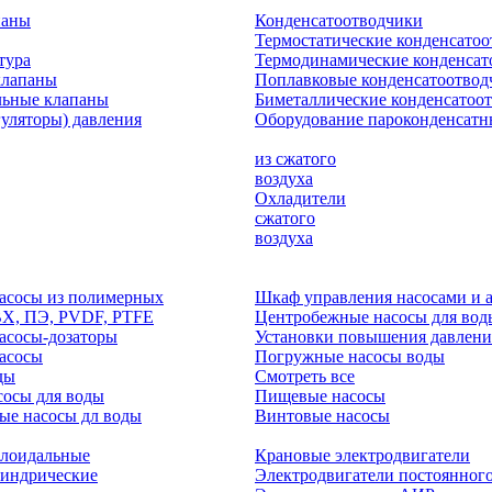
паны
Конденсатоотводчики
Термостатические конденсато
тура
Термодинамические конденсат
клапаны
Поплавковые конденсатоотвод
льные клапаны
Биметаллические конденсатоо
гуляторы) давления
Оборудование пароконденсатн
из сжатого
воздуха
Охладители
сжатого
воздуха
асосы из полимерных
Шкаф управления насосами и 
ВХ, ПЭ, PVDF, PTFE
Центробежные насосы для вод
асосы-дозаторы
Установки повышения давлени
асосы
Погружные насосы воды
ды
Смотреть все
осы для воды
Пищевые насосы
ые насосы дл воды
Винтовые насосы
клоидальные
Крановые электродвигатели
линдрические
Электродвигатели постоянного