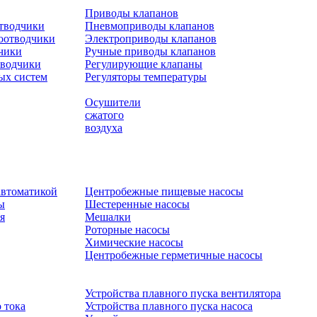
Приводы клапанов
отводчики
Пневмоприводы клапанов
оотводчики
Электроприводы клапанов
чики
Ручные приводы клапанов
тводчики
Регулирующие клапаны
ых систем
Регуляторы температуры
Осушители
сжатого
воздуха
автоматикой
Центробежные пищевые насосы
ы
Шестеренные насосы
я
Мешалки
Роторные насосы
Химические насосы
Центробежные герметичные насосы
Устройства плавного пуска вентилятора
 тока
Устройства плавного пуска насоса