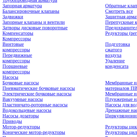
Трубопроводная арматура
Запорная арматура
Обратные кла
Балансировочные клапаны
Смотреть все
Задвижки
Защитная арма
Запорные клапаны и вентили
Перепускные 
Затворы дисковые поворотные
Предохраните
Компенсаторы
Редукторы (ре
Компрессоры
Винтовые
Подготовка
компрессоры
сжатого
Передвижные
воздуха
компрессоры
Удаление
Поршневые
конденсата
компрессоры
Насосы
Бочковые насосы
Мембранные н
Пневматические бочковые насосы
материалов П
Электрические бочковые насосы
Мембранные н
Вакуумные насосы
Плунжерные н
Пластинчато-роторные насосы
Насосы для во
Водокольцевые насосы
Дренажные нас
Насосы дозаторы
Циркуляционн
Приводы
Мотор-редукторы
Редукторы ци
Конические мотор-редукторы
Редукторы ци