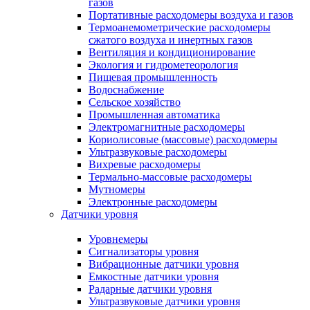
газов
Портативные расходомеры воздуха и газов
Термоанемометрические расходомеры
сжатого воздуха и инертных газов
Вентиляция и кондиционирование
Экология и гидрометеорология
Пищевая промышленность
Водоснабжение
Сельское хозяйство
Промышленная автоматика
Электромагнитные расходомеры
Кориолисовые (массовые) расходомеры
Ультразвуковые расходомеры
Вихревые расходомеры
Термально-массовые расходомеры
Мутномеры
Электронные расходомеры
Датчики уровня
Уровнемеры
Сигнализаторы уровня
Вибрационные датчики уровня
Емкостные датчики уровня
Радарные датчики уровня
Ультразвуковые датчики уровня