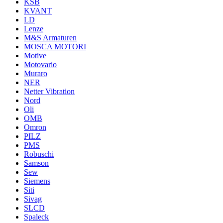
KSB
KVANT
LD
Lenze
M&S Armaturen
MOSCA MOTORI
Motive
Motovario
Muraro
NER
Netter Vibration
Nord
Oli
OMB
Omron
PILZ
PMS
Robuschi
Samson
Sew
Siemens
Siti
Sivag
SLCD
Spaleck