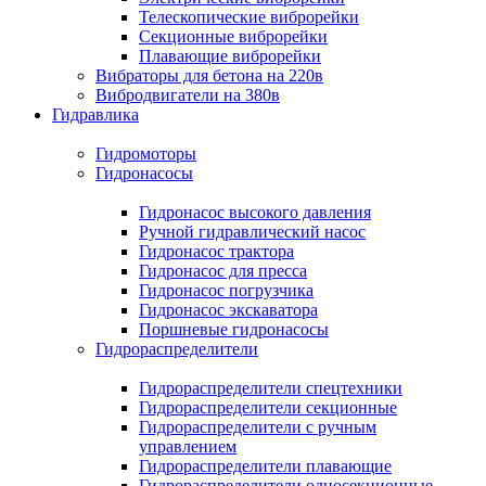
Телескопические виброрейки
Секционные виброрейки
Плавающие виброрейки
Вибраторы для бетона на 220в
Вибродвигатели на 380в
Гидравлика
Гидромоторы
Гидронасосы
Гидронасос высокого давления
Ручной гидравлический насос
Гидронасос трактора
Гидронасос для пресса
Гидронасос погрузчика
Гидронасос экскаватора
Поршневые гидронасосы
Гидрораспределители
Гидрораспределители спецтехники
Гидрораспределители секционные
Гидрораспределители с ручным
управлением
Гидрораспределители плавающие
Гидрораспределители односекционные