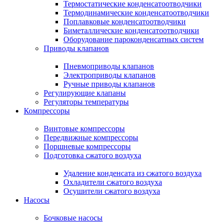
Термостатические конденсатоотводчики
Термодинамические конденсатоотводчики
Поплавковые конденсатоотводчики
Биметаллические конденсатоотводчики
Оборудование пароконденсатных систем
Приводы клапанов
Пневмоприводы клапанов
Электроприводы клапанов
Ручные приводы клапанов
Регулирующие клапаны
Регуляторы температуры
Компрессоры
Винтовые компрессоры
Передвижные компрессоры
Поршневые компрессоры
Подготовка сжатого воздуха
Удаление конденсата из сжатого воздуха
Охладители сжатого воздуха
Осушители сжатого воздуха
Насосы
Бочковые насосы