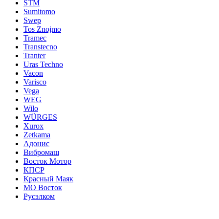
STM
Sumitomo
Swep
Tos Znojmo
Tramec
Transtecno
Tranter
Uras Techno
Vacon
Varisco
Vega
WEG
Wilo
WÜRGES
Xurox
Zetkama
Адонис
Вибромаш
Восток Мотор
КПСР
Красный Маяк
МО Восток
Русэлком