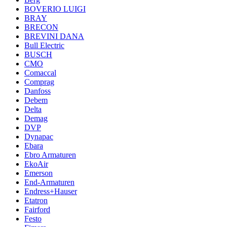
BOVERIO LUIGI
BRAY
BRECON
BREVINI DANA
Bull Electric
BUSCH
CMO
Comaccal
Comprag
Danfoss
Debem
Delta
Demag
DVP
Dynapac
Ebara
Ebro Armaturen
EkoAir
Emerson
End-Armaturen
Endress+Hauser
Etatron
Fairford
Festo