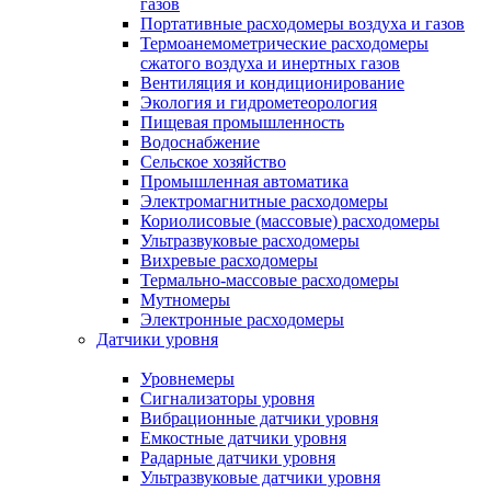
газов
Портативные расходомеры воздуха и газов
Термоанемометрические расходомеры
сжатого воздуха и инертных газов
Вентиляция и кондиционирование
Экология и гидрометеорология
Пищевая промышленность
Водоснабжение
Сельское хозяйство
Промышленная автоматика
Электромагнитные расходомеры
Кориолисовые (массовые) расходомеры
Ультразвуковые расходомеры
Вихревые расходомеры
Термально-массовые расходомеры
Мутномеры
Электронные расходомеры
Датчики уровня
Уровнемеры
Сигнализаторы уровня
Вибрационные датчики уровня
Емкостные датчики уровня
Радарные датчики уровня
Ультразвуковые датчики уровня