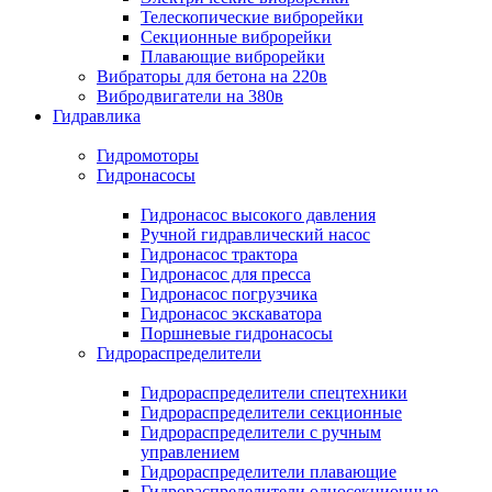
Телескопические виброрейки
Секционные виброрейки
Плавающие виброрейки
Вибраторы для бетона на 220в
Вибродвигатели на 380в
Гидравлика
Гидромоторы
Гидронасосы
Гидронасос высокого давления
Ручной гидравлический насос
Гидронасос трактора
Гидронасос для пресса
Гидронасос погрузчика
Гидронасос экскаватора
Поршневые гидронасосы
Гидрораспределители
Гидрораспределители спецтехники
Гидрораспределители секционные
Гидрораспределители с ручным
управлением
Гидрораспределители плавающие
Гидрораспределители односекционные