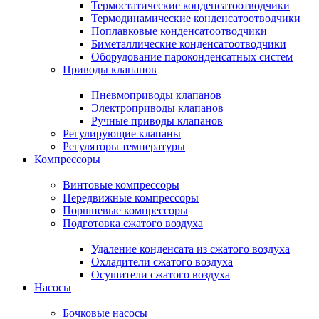
Термостатические конденсатоотводчики
Термодинамические конденсатоотводчики
Поплавковые конденсатоотводчики
Биметаллические конденсатоотводчики
Оборудование пароконденсатных систем
Приводы клапанов
Пневмоприводы клапанов
Электроприводы клапанов
Ручные приводы клапанов
Регулирующие клапаны
Регуляторы температуры
Компрессоры
Винтовые компрессоры
Передвижные компрессоры
Поршневые компрессоры
Подготовка сжатого воздуха
Удаление конденсата из сжатого воздуха
Охладители сжатого воздуха
Осушители сжатого воздуха
Насосы
Бочковые насосы