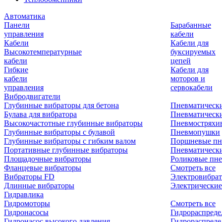
Автоматика
Панели
Барабанные
управления
кабели
Кабели
Кабели для
Высокотемпературные
буксируемых
кабели
цепей
Гибкие
Кабели для
кабели
моторов и
управления
сервокабели
Вибродвигатели
Глубинные вибраторы для бетона
Пневматическ
Булава для вибратора
Пневматическ
Высокочастотные глубинные вибраторы
Пневмостряхи
Глубинные вибраторы с булавой
Пневмопушки
Глубинные вибраторы с гибким валом
Поршневые пн
Портативные глубинные вибраторы
Пневматическ
Площадочные вибраторы
Роликовые пне
Фланцевые вибраторы
Смотреть все
Вибраторы FD
Электровибрат
Длинные вибраторы
Электрические
Гидравлика
Гидромоторы
Смотреть все
Гидронасосы
Гидрораспреде
Гидронасос высокого давления
Гидрораспреде