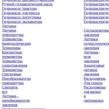
Ручной гидравлический насос
Гидрораспреде
Гидронасос трактора
Гидрораспреде
Гидронасос для пресса
Гидрораспред
Гидронасос погрузчика
Гидрораспреде
Гидронасос экскаватора
Гидрораспред
Датчики
Датчики
Сигнализатор
температуры
давления
Термометры
Датчики
биметаллические
гидростатичес
Термопары
давления
Контактные
Датчики-
термометры
реле
Термометры
давления
сопротивления
Аналоговые
Термометры
датчики
стрелочные
давления
Преобразователи
Расходомеры
температуры
Для спирта
Смотреть
Расходомеры
все
для малых
Датчики -
и
преобразователи
сверхмалых
давления