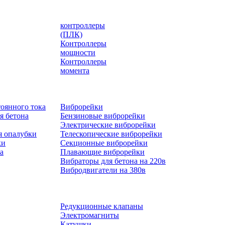
контроллеры
(ПЛК)
Контроллеры
мощности
Контроллеры
момента
оянного тока
Виброрейки
я бетона
Бензиновые виброрейки
Электрические виброрейки
я опалубки
Телескопические виброрейки
ки
Секционные виброрейки
а
Плавающие виброрейки
Вибраторы для бетона на 220в
Вибродвигатели на 380в
Редукционные клапаны
Электромагниты
Катушки