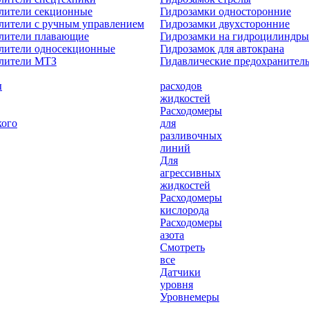
лители секционные
Гидрозамки односторонние
лители с ручным управлением
Гидрозамки двухсторонние
елители плавающие
Гидрозамки на гидроцилиндры
лители односекционные
Гидрозамок для автокрана
елители МТЗ
Гидавлические предохранител
ы
расходов
жидкостей
Расходомеры
кого
для
разливочных
линий
Для
агрессивных
жидкостей
Расходомеры
кислорода
Расходомеры
азота
Смотреть
все
Датчики
уровня
Уровнемеры