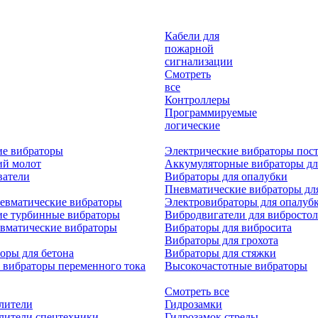
Кабели для
пожарной
сигнализации
Смотреть
все
Контроллеры
Программируемые
логические
ие вибраторы
Электрические вибраторы пост
ий молот
Аккумуляторные вибраторы дл
ватели
Вибраторы для опалубки
Пневматические вибраторы дл
евматические вибраторы
Электровибраторы для опалуб
ие турбинные вибраторы
Вибродвигатели для вибростол
вматические вибраторы
Вибраторы для вибросита
Вибраторы для грохота
оры для бетона
Вибраторы для стяжки
 вибраторы переменного тока
Высокочастотные вибраторы
Смотреть все
лители
Гидрозамки
лители спецтехники
Гидрозамок стрелы