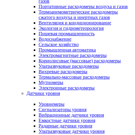
газов
Портативные расходомеры воздуха и газов
Термоанемометрические расходомеры
сжатого воздуха и инертных газов
Вентиляция и кондиционирование
Экология и гидрометеорология
Пищевая промышленность
Водоснабжение
Сельское хозяйство
Промышленная автоматика
Электромагнитные расходомеры
Кориолисовые (массовые) расходомеры
Ультразвуковые расходомеры
Вихревые расходомеры
Термально-массовые расходомеры
Мутномеры
Электронные расходомеры
Датчики уровня
Уровнемеры
Сигнализаторы уровня
Вибрационные датчики уровня
Емкостные датчики уровня
Радарные датчики уровня
Ультразвуковые датчики уровня