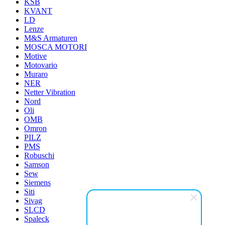
KSB
KVANT
LD
Lenze
M&S Armaturen
MOSCA MOTORI
Motive
Motovario
Muraro
NER
Netter Vibration
Nord
Oli
OMB
Omron
PILZ
PMS
Robuschi
Samson
Sew
Siemens
Siti
Sivag
SLCD
Spaleck