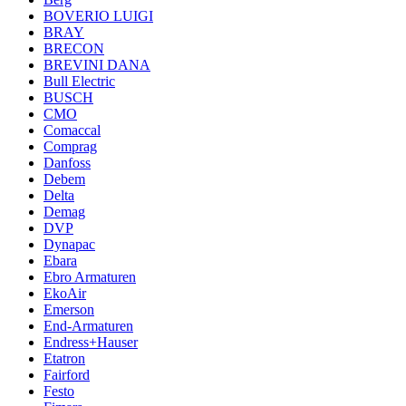
BOVERIO LUIGI
BRAY
BRECON
BREVINI DANA
Bull Electric
BUSCH
CMO
Comaccal
Comprag
Danfoss
Debem
Delta
Demag
DVP
Dynapac
Ebara
Ebro Armaturen
EkoAir
Emerson
End-Armaturen
Endress+Hauser
Etatron
Fairford
Festo