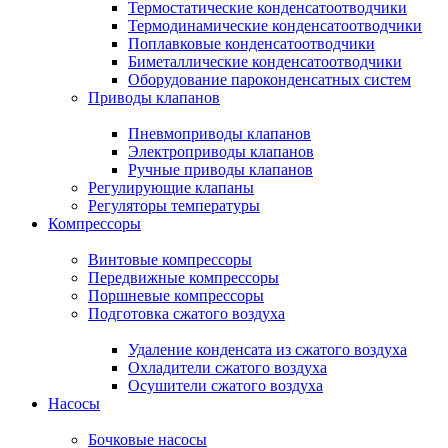
Термостатические конденсатоотводчики
Термодинамические конденсатоотводчики
Поплавковые конденсатоотводчики
Биметаллические конденсатоотводчики
Оборудование пароконденсатных систем
Приводы клапанов
Пневмоприводы клапанов
Электроприводы клапанов
Ручные приводы клапанов
Регулирующие клапаны
Регуляторы температуры
Компрессоры
Винтовые компрессоры
Передвижные компрессоры
Поршневые компрессоры
Подготовка сжатого воздуха
Удаление конденсата из сжатого воздуха
Охладители сжатого воздуха
Осушители сжатого воздуха
Насосы
Бочковые насосы