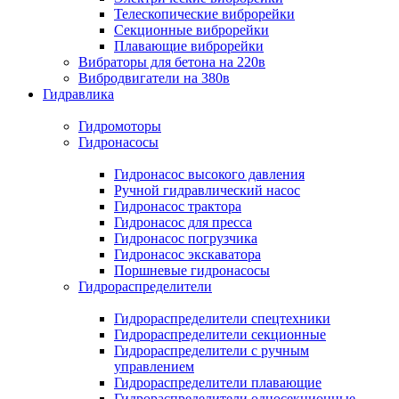
Телескопические виброрейки
Секционные виброрейки
Плавающие виброрейки
Вибраторы для бетона на 220в
Вибродвигатели на 380в
Гидравлика
Гидромоторы
Гидронасосы
Гидронасос высокого давления
Ручной гидравлический насос
Гидронасос трактора
Гидронасос для пресса
Гидронасос погрузчика
Гидронасос экскаватора
Поршневые гидронасосы
Гидрораспределители
Гидрораспределители спецтехники
Гидрораспределители секционные
Гидрораспределители с ручным
управлением
Гидрораспределители плавающие
Гидрораспределители односекционные