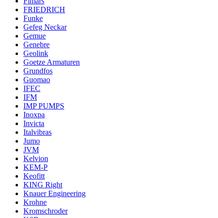
Fimars
FRIEDRICH
Funke
Gefeg Neckar
Gemue
Genebre
Geolink
Goetze Armaturen
Grundfos
Guomao
IFEC
IFM
IMP PUMPS
Inoxpa
Invicta
Italvibras
Jumo
JVM
Kelvion
KEM-P
Keofitt
KING Right
Knauer Engineering
Krohne
Kromschroder