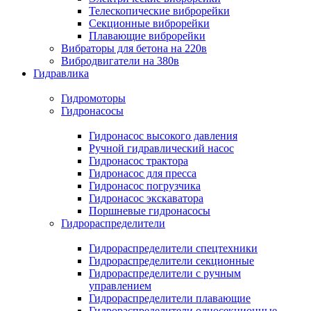
Телескопические виброрейки
Секционные виброрейки
Плавающие виброрейки
Вибраторы для бетона на 220в
Вибродвигатели на 380в
Гидравлика
Гидромоторы
Гидронасосы
Гидронасос высокого давления
Ручной гидравлический насос
Гидронасос трактора
Гидронасос для пресса
Гидронасос погрузчика
Гидронасос экскаватора
Поршневые гидронасосы
Гидрораспределители
Гидрораспределители спецтехники
Гидрораспределители секционные
Гидрораспределители с ручным
управлением
Гидрораспределители плавающие
Гидрораспределители односекционные