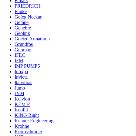
Fimars
FRIEDRICH
Funke
Gefeg Neckar
Gemue
Genebre
Geolink
Goetze Armaturen
Grundfos
Guomao
IFEC
IFM
IMP PUMPS
Inoxpa
Invicta
Italvibras
Jumo
JVM
Kelvion
KEM-P
Keofitt
KING Right
Knauer Engineering
Krohne
Kromschroder