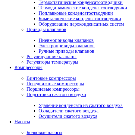
Термостатические конденсатоотводчики
Термодинамические конденсатоотводчики
Поплавковые конденсатоотводчики
Биметаллические конденсатоотводчики
Оборудование пароконденсатных систем
Приводы клапанов
Пневмоприводы клапанов
Электроприводы клапанов
Ручные приводы клапанов
Регулирующие клапаны
Регуляторы температуры
Компрессоры
Винтовые компрессоры
Передвижные компрессоры
Поршневые компрессоры
Подготовка сжатого воздуха
Удаление конденсата из сжатого воздуха
Охладители сжатого воздуха
Осушители сжатого воздуха
Насосы
Бочковые насосы