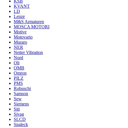
KSB
KVANT
LD
Lenze
M&S Armaturen
MOSCA MOTORI
Motive
Motovario
Muraro
NER
Netter Vibration
Nord
Oli
OMB
Omron
PILZ
PMS
Robuschi
Samson
Sew
Siemens
Siti
Sivag
SLCD
Spaleck