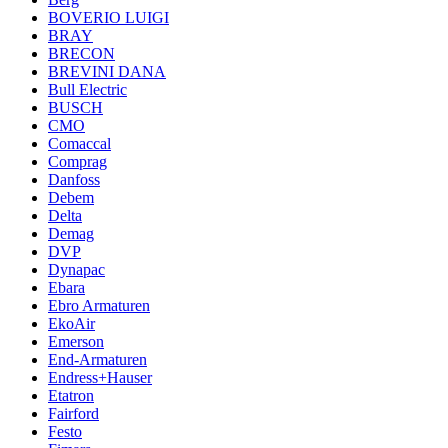
BOVERIO LUIGI
BRAY
BRECON
BREVINI DANA
Bull Electric
BUSCH
CMO
Comaccal
Comprag
Danfoss
Debem
Delta
Demag
DVP
Dynapac
Ebara
Ebro Armaturen
EkoAir
Emerson
End-Armaturen
Endress+Hauser
Etatron
Fairford
Festo