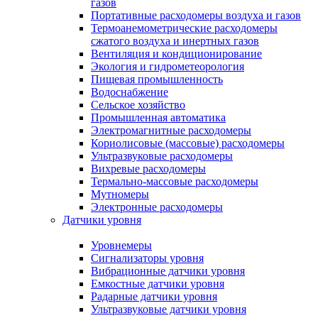
газов
Портативные расходомеры воздуха и газов
Термоанемометрические расходомеры
сжатого воздуха и инертных газов
Вентиляция и кондиционирование
Экология и гидрометеорология
Пищевая промышленность
Водоснабжение
Сельское хозяйство
Промышленная автоматика
Электромагнитные расходомеры
Кориолисовые (массовые) расходомеры
Ультразвуковые расходомеры
Вихревые расходомеры
Термально-массовые расходомеры
Мутномеры
Электронные расходомеры
Датчики уровня
Уровнемеры
Сигнализаторы уровня
Вибрационные датчики уровня
Емкостные датчики уровня
Радарные датчики уровня
Ультразвуковые датчики уровня